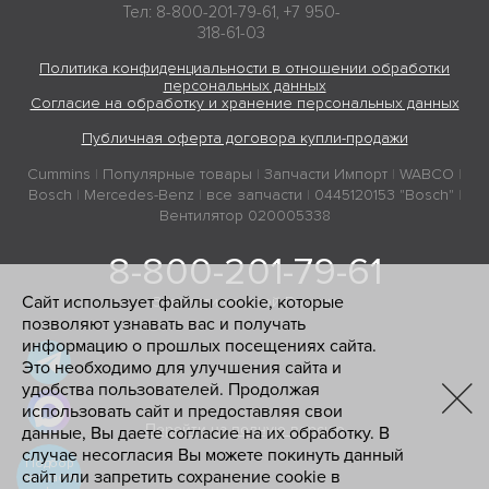
Тел: 8-800-201-79-61, +7 950-
318-61-03
Политика конфиденциальности в отношении обработки
персональных данных
Согласие на обработку и хранение персональных данных
Публичная оферта договора купли-продажи
Cummins
|
Популярные товары
|
Запчасти Импорт
|
WABCO
|
Bosch
|
Mercedes-Benz
|
все запчасти
|
0445120153 "Bosch"
|
Вентилятор 020005338
8-800-201-79-61
Сайт использует файлы cookie, которые
Запчасти по всей России
позволяют узнавать вас и получать
информацию о прошлых посещениях сайта.
Это необходимо для улучшения сайта и
удобства пользователей. Продолжая
использовать сайт и предоставляя свои
Перейти на полную версию
данные, Вы даете согласие на их обработку. В
случае несогласия Вы можете покинуть данный
Подбор
сайт или запретить сохранение cookie в
запчасти