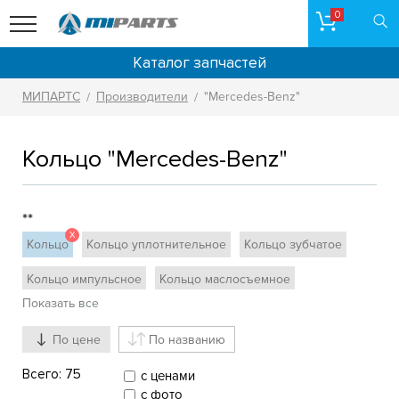
0
Каталог запчастей
МИПАРТС
Производители
"Mercedes-Benz"
/
/
Кольцо "Mercedes-Benz"
**
X
Кольцо
Кольцо уплотнительное
Кольцо зубчатое
Кольцо импульсное
Кольцо маслосъемное
Показать все
Кольцо маховика
Кольцо опорное
По цене
По названию
Кольцо поршневое
Кольцо проставочное
Всего:
75
с ценами
Кольцо стопорное
Кольцо ступицы
с фото