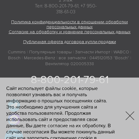
2 этаж
Тел: 8-800-201-79-61, +7 950-
318-61-03
Политика конфиденциальности в отношении обработки
персональных данных
Согласие на обработку и хранение персональных данных
Публичная оферта договора купли-продажи
Cummins
|
Популярные товары
|
Запчасти Импорт
|
WABCO
|
Bosch
|
Mercedes-Benz
|
все запчасти
|
0445120153 "Bosch"
|
Вентилятор 020005338
8-800-201-79-61
Сайт использует файлы cookie, которые
Запчасти по всей России
позволяют узнавать вас и получать
информацию о прошлых посещениях сайта.
Это необходимо для улучшения сайта и
удобства пользователей. Продолжая
использовать сайт и предоставляя свои
Перейти на полную версию
данные, Вы даете согласие на их обработку. В
случае несогласия Вы можете покинуть данный
Подбор
сайт или запретить сохранение cookie в
запчасти