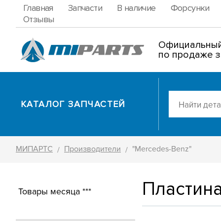
Главная
Запчасти
В наличие
Форсунки
Отзывы
Официальный
по продаже з
КАТАЛОГ ЗАПЧАСТЕЙ
МИПАРТС
Производители
"Mercedes-Benz"
/
/
Пластина
Товары месяца ***