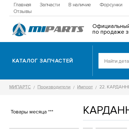
Главная
Запчасти
В наличие
Форсунки
Отзывы
Официальный
по продаже з
КАТАЛОГ ЗАПЧАСТЕЙ
МИПАРТС
Производители
Импорт
22. КАРДАНН
/
/
/
КАРДАНН
Товары месяца ***