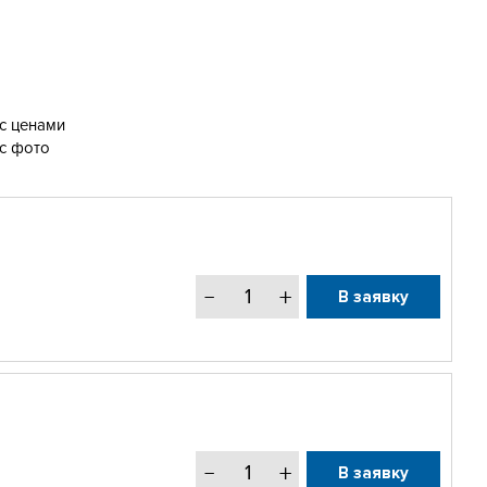
с ценами
с фото
В заявку
В заявку